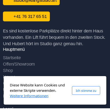
studio@klangstudio.art
+41 76 317 65 51
Es sind kostenlose Parkplätze direkt hinter dem Haus
vorhanden. Ein Lift führt bequem in den zweiten Stock.
Und Hubert hört im Studio ganz genau hin.
Hauptmenü
Startseite
Offen/Showroom
Shop
Neues
Clips
Diese Website kann Cookies und
Über uns/Medien
externe Skripte verwenden.
Ich stimme zu
Weitere Informationen
Kontakt/Service
Legal