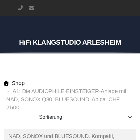
+41 76 317 65 51
studio@klangstudio.art
HiFi KLANGSTUDIO ARLESHEIM
Shop
A1: Die AUDIOPHILE-EINSTEIGER-Anlage mit
NAD, SONOX Q80, BLUESOUND. Ab ca. CHF
2'500.-
NAD, SONOX und BLUESOUND. Kompakt,